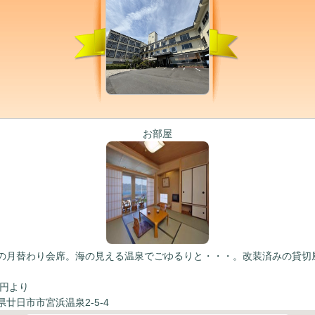
お部屋
の月替わり会席。海の見える温泉でごゆるりと・・・。改装済みの貸切
5円より
廿日市市宮浜温泉2-5-4