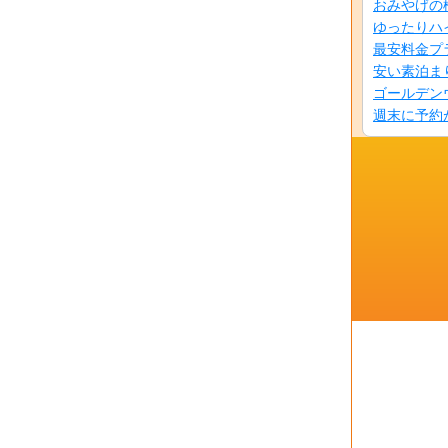
おみやげの
ゆったりハ
最安料金プ
安い素泊ま
ゴールデン
週末に予約