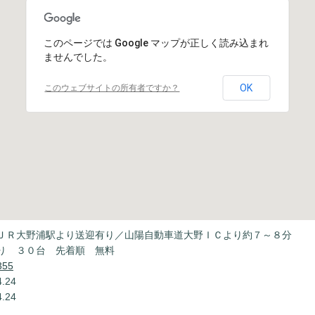
このページでは Google マップが正しく読み込まれ
ませんでした。
OK
このウェブサイトの所有者ですか？
ＪＲ大野浦駅より送迎有り／山陽自動車道大野ＩＣより約７～８分
り ３０台 先着順 無料
355
.24
.24