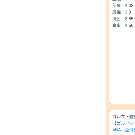
部屋：4.32
設備：3.8
風呂：3.85
食事：4.56
ゴルフ・航
【ゴルフシ
ANA・全