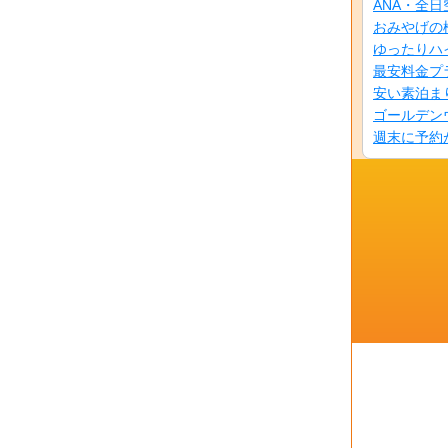
ANA・全
おみやげの
ゆったりハ
最安料金プ
安い素泊ま
ゴールデン
週末に予約