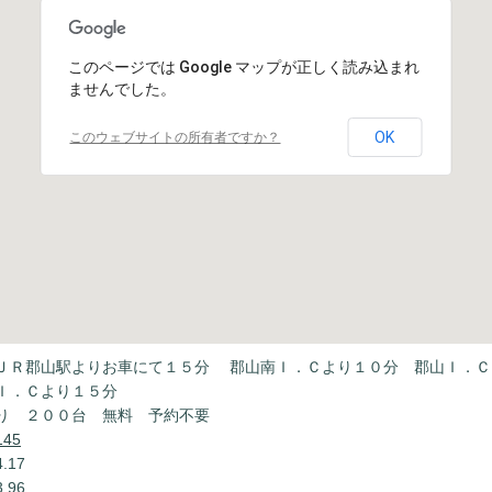
このページでは Google マップが正しく読み込まれ
ませんでした。
OK
このウェブサイトの所有者ですか？
ＪＲ郡山駅よりお車にて１５分 郡山南Ｉ．Ｃより１０分 郡山Ｉ．Ｃ
Ｉ．Ｃより１５分
り ２００台 無料 予約不要
145
.17
.96