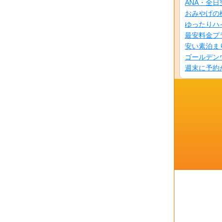
ANA・全
おみやげの
ゆったりハ
最安料金プ
安い素泊ま
ゴールデン
週末に予約