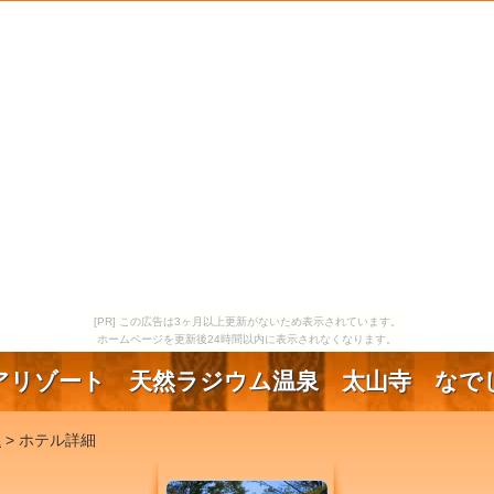
[PR] この広告は3ヶ月以上更新がないため表示されています。
ホームページを更新後24時間以内に表示されなくなります。
アリゾート 天然ラジウム温泉 太山寺 なで
県
> ホテル詳細