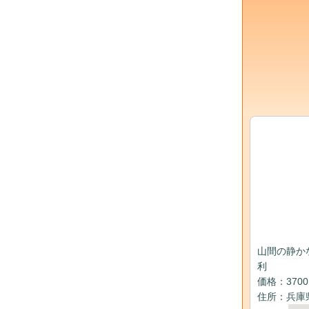
山間の静か
利
価格：370
住所：兵庫県