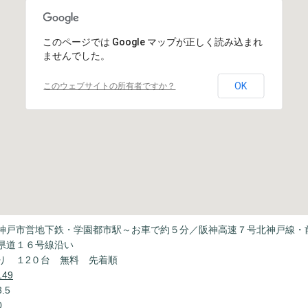
このページでは Google マップが正しく読み込まれ
ませんでした。
OK
このウェブサイトの所有者ですか？
神戸市営地下鉄・学園都市駅～お車で約５分／阪神高速７号北神戸線・
県道１６号線沿い
り １2０台 無料 先着順
149
.5
0