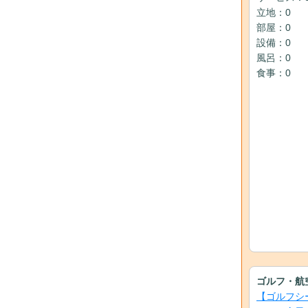
立地：0
部屋：0
設備：0
風呂：0
食事：0
ゴルフ・航
【ゴルフシ