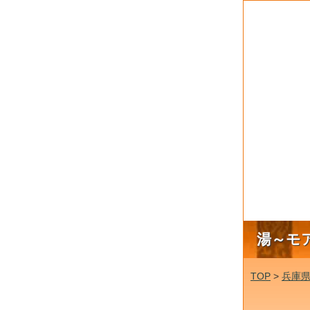
湯～モ
TOP
>
兵庫