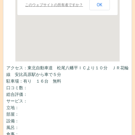
OK
このウェブサイトの所有者ですか？
アクセス：東北自動車道 松尾八幡平ＩＣより１０分 ＪＲ花輪
線 安比高原駅から車で５分
駐車場：有り １６台 無料
口コミ数：
総合評価：
サービス：
立地：
部屋：
設備：
風呂：
食事：