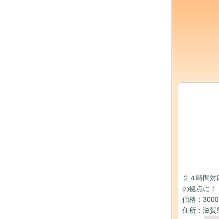
２４時間対
の拠点に！
価格：300
住所：滋賀