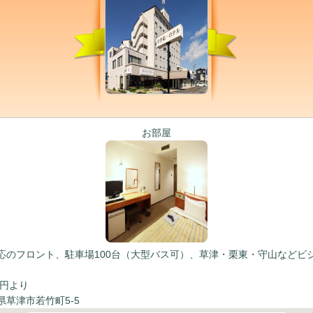
お部屋
応のフロント、駐車場100台（大型バス可）、草津・栗東・守山などビ
0円より
県草津市若竹町5-5