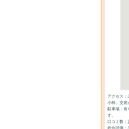
アクセス：
小柿」交差
駐車場：有り
す。
口コミ数：
総合評価：3