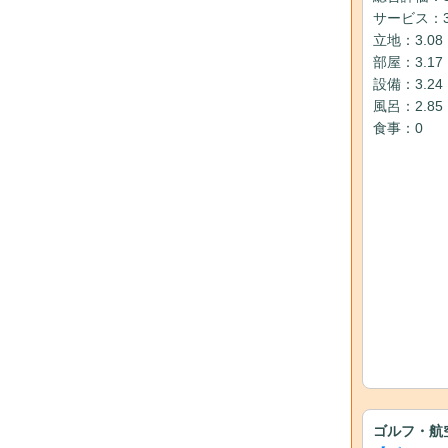
サービス：3
立地：3.08
部屋：3.17
設備：3.24
風呂：2.85
食事：0
ゴルフ・航