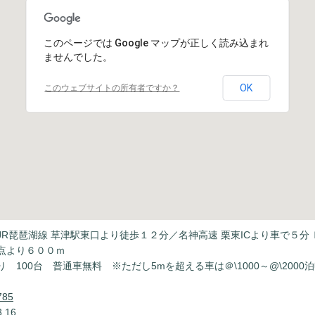
このページでは Google マップが正しく読み込まれ
ませんでした。
OK
このウェブサイトの所有者ですか？
JR琵琶湖線 草津駅東口より徒歩１２分／名神高速 栗東ICより車で５分
点より６００ｍ
 100台 普通車無料 ※ただし5mを超える車は＠\1000～@\2000
785
.16