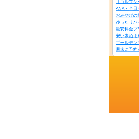
【ゴルフシ
ANA・全
おみやげの
ゆったりハ
最安料金プ
安い素泊ま
ゴールデン
週末に予約